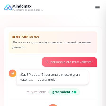
Mindomax
Plataforma de aprendizaje IA
📖
HISTORIA DE HOY
María caminó por el viejo mercado, buscando el regalo
perfecto...
“
El personaje era muy valiente.
”
M
¡Casi! Prueba: 'El personaje mostró gran
valentía.' — suena mejor.
muy valiente
gran valentía