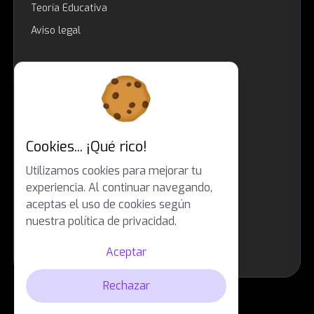
Teoría Educativa
Aviso legal
LEGAL
Derechos de autor
Términos de servicio
Política de privacidad
Cookies... ¡Qué rico!
Política de reembolso
Utilizamos cookies para mejorar tu
RGPD
experiencia. Al continuar navegando,
aceptas el uso de cookies según
Retención de datos
nuestra política de privacidad.
CLUF (Acuerdo de licencia)
Aceptar
Permisos
Rechazar
©
Mindomax
2026