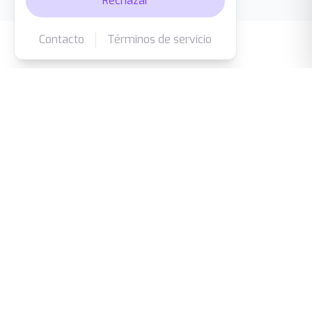
Rechazar
Contacto
Términos de servicio
AI
Tu cerebro, tu algoritmo
Nuestra IA no sigue un calendario fijo. Observa cómo
rindes en cada materia y ajusta los límites según tu
velocidad de aprendizaje.