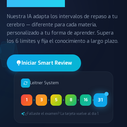
no más duro
Nuestra IA adapta los intervalos de repaso a tu
cerebro — diferente para cada materia,
personalizado a tu forma de aprender. Supera
los 6 límites y fija el conocimiento a largo plazo.
Iniciar Smart Review
Leitner System
1
3
5
8
16
¿Fallaste el examen? La tarjeta vuelve al día 1.