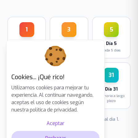
1
3
5
Día 1
Día 3
Día 5
Cada día
Cada 3 días
Cada 5 días
31
Cookies... ¡Qué rico!
8
16
Utilizamos cookies para mejorar tu
Día 31
Día 8
Día 16
experiencia. Al continuar navegando,
Memoria a largo
Cada 8 días
Cada 16 días
plazo
aceptas el uso de cookies según
nuestra política de privacidad.
¿Fallaste el examen? La tarjeta vuelve al día 1.
Aceptar