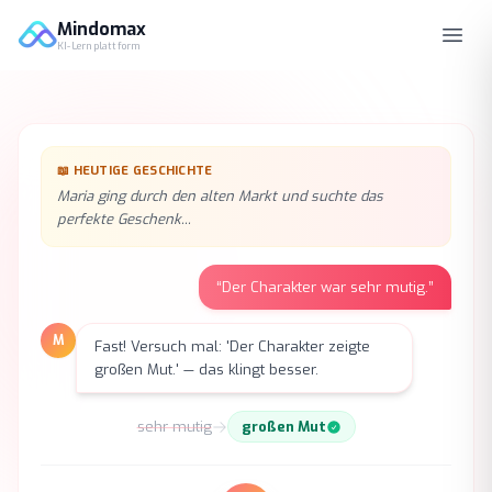
Mindomax
KI-Lernplattform
📖
HEUTIGE GESCHICHTE
Maria ging durch den alten Markt und suchte das
perfekte Geschenk...
“
Der Charakter war sehr mutig.
”
M
Fast! Versuch mal: 'Der Charakter zeigte
großen Mut.' — das klingt besser.
sehr mutig
großen Mut