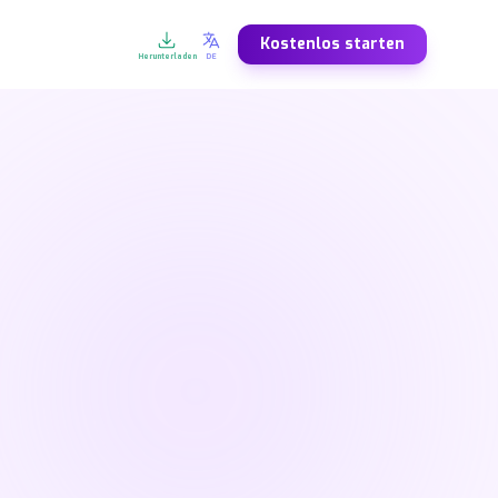
Kostenlos starten
Herunterladen
DE
FR
DE
ES
rançais
Deutsch
Español
NL
SV
NO
ederlands
Svenska
Norsk
AR
ZH
JA
العربية
中文
日本語
EL
KO
FA
λληνικά
한국어
فارسی