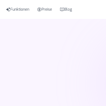
Funktionen
Preise
Blog
EN
English
F
IT
Italiano
N
TR
Türkçe
RU
Русский
Ε