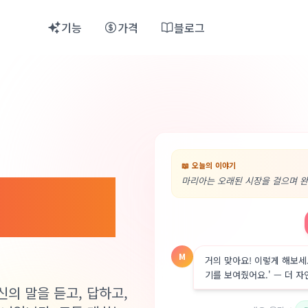
기능
가격
블로그
EN
English
IT
Italiano
TR
Türkçe
RU
📖
오늘의 이야기
Русский
마리아는 오래된 시장을 걸으며 완벽
요. 실
M
거의 맞아요! 이렇게 해보세
기를 보여줬어요.' — 더 
당신의 말을 듣고, 답하고,