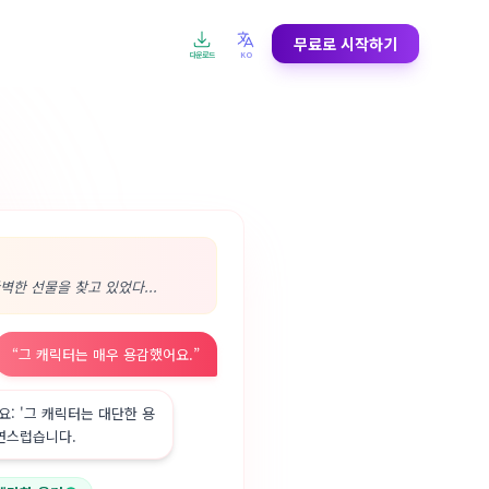
무료로 시작하기
다운로드
KO
FR
DE
ES
Français
Deutsch
Español
NL
SV
NO
Nederlands
Svenska
Norsk
AR
ZH
JA
العربية
中文
日本語
EL
KO
FA
Ελληνικά
한국어
فارسی
한 선물을 찾고 있었다...
“
그 캐릭터는 매우 용감했어요.
”
요: '그 캐릭터는 대단한 용
자연스럽습니다.