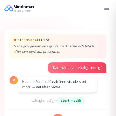
Mindomax
AI-lärplattform
📖
DAGENS BERÄTTELSE
Maria gick genom den gamla marknaden och letade
efter den perfekta presenten...
“
Karaktären var väldigt modig.
”
M
Nästan! Försök: 'Karaktären visade stort
mod.' — det låter bättre.
väldigt modig
stort mod