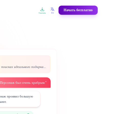
Начать бесплатно
Скачать
RU
FR
DE
ES
Français
Deutsch
Español
NL
SV
NO
Nederlands
Svenska
Norsk
AR
ZH
JA
العربية
中文
日本語
EL
KO
FA
Ελληνικά
한국어
فارسی
поисках идеального подарка...
Персонаж был очень храбрым.
”
онаж проявил большую
ьнее.