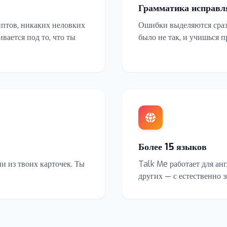
Грамматика исправля
иптов, никаких неловких
Ошибки выделяются сразу
вается под то, что ты
было не так, и учишься 
Более 15 языков
и из твоих карточек. Ты
Talk Me работает для ан
других — с естественно 