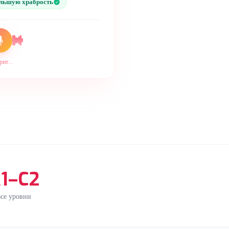
льшую храбрость
ит...
1–C2
се уровни