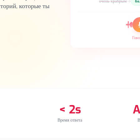
очень храбрым
бо
сторий, которые ты
Говор
+
< 2s
A
Время ответа
В