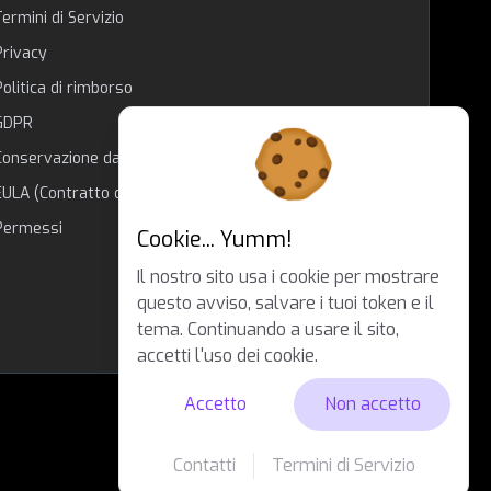
Termini di Servizio
Privacy
Politica di rimborso
GDPR
Conservazione dati
EULA (Contratto di licenza utente)
Permessi
Cookie... Yumm!
Il nostro sito usa i cookie per mostrare
questo avviso, salvare i tuoi token e il
tema. Continuando a usare il sito,
accetti l'uso dei cookie.
Accetto
Non accetto
Contatti
Termini di Servizio