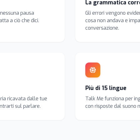
La grammatica corr
, nessuna pausa
Gli errori vengono evid
ta a ciò che dici.
cosa non andava e impar
conversazione.
Più di 15 lingue
ria ricavata dalle tue
Talk Me funziona per in
trarti sul parlare.
con risposte dal suono n