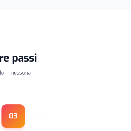
re passi
ndo — nessuna
03