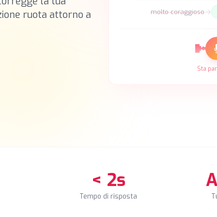
corregge la tua
molto coraggioso
ione ruota attorno a
Sta par
+
< 2s
A
Tempo di risposta
Tu