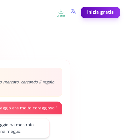
Inizia gratis
Scarica
IT
FR
DE
ES
h
Français
Deutsch
Español
NL
SV
NO
no
Nederlands
Svenska
Norsk
AR
ZH
JA
e
العربية
中文
日本語
EL
KO
FA
й
Ελληνικά
한국어
فارسی
o mercato, cercando il regalo
naggio era molto coraggioso.
”
naggio ha mostrato
ona meglio.