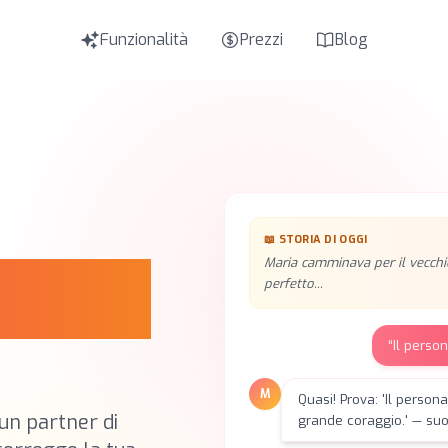
Funzionalità
Prezzi
Blog
EN
Englis
IT
Italia
TR
Türkç
RU
📖
STORIA DI OGGI
Русски
Maria camminava per il vecchi
rretto.
perfetto...
“
Il perso
M
Quasi! Prova: 'Il perso
un partner di
grande coraggio.' — su