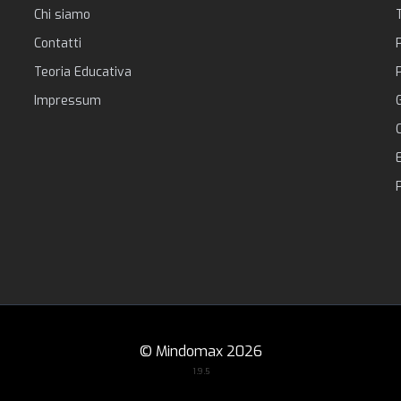
Chi siamo
Contatti
Teoria Educativa
Impressum
©
Mindomax
2026
1.9.5